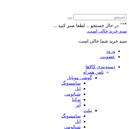
جستجو
برای:
در حال جستجو ... لطفا صبر کنید ...
سبد خرید خالی است.
سبد خرید شما خالی است.
ورود
عضویت
دسته‌بندی کالاها
تلفن همراه
گوشی موبایل
سامسونگ
اپل
شیائومی
نوکیا
آنر
تبلت
سامسونگ
اپل
شیائومی