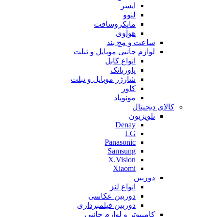
ایسر
لنوو
مایکروسافت
هوآوی
ساعت و مچ بند
لوازم جانبی موبایل و تبلت
انواع کابل
پاوربانک
شارژر موبایل و تبلت
کاور
مونوپاد
کالای دیجیتال
تلویزیون
Denay
LG
Panasonic
Samsung
X.Vision
Xiaomi
دوربین
انواع لنز
دوربین عکاسی
دوربین فیلمبرداری
کامپیوتر و لوازم جانبی