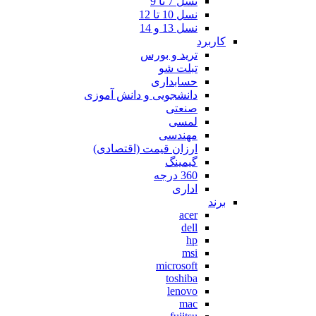
نسل 7 تا 9
نسل 10 تا 12
نسل 13 و 14
کاربرد
ترید و بورس
تبلت شو
حسابداری
دانشجویی و دانش آموزی
صنعتی
لمسی
مهندسی
ارزان قیمت (اقتصادی)
گیمینگ
360 درجه
اداری
برند
acer
dell
hp
msi
microsoft
toshiba
lenovo
mac