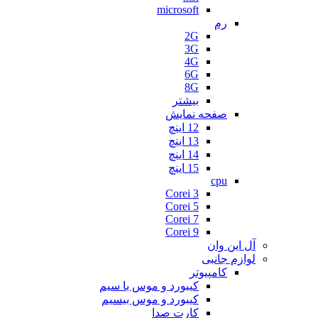
microsoft
رم
2G
3G
4G
6G
8G
بیشتر
صفحه نمایش
12 اینچ
13 اینچ
14 اینچ
15 اینچ
cpu
Corei 3
Corei 5
Corei 7
Corei 9
آل این وان
لوازم جانبی
کامپیوتر
کیبورد و موس با سیم
کیبورد و موس بیسیم
کارت صدا