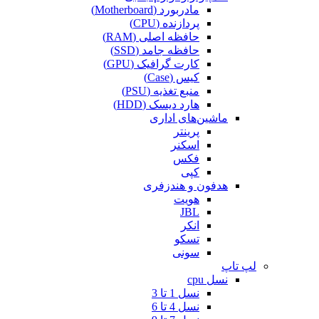
مادربورد (Motherboard)
پردازنده (CPU)
حافظه اصلی (RAM)
حافظه جامد (SSD)
کارت گرافیک (GPU)
کیس (Case)
منبع تغذیه (PSU)
هارد دیسک (HDD)
ماشین‌های اداری
پرینتر
اسکنر
فکس
کپی
هدفون و هندزفری
هویت
JBL
انکر
تسکو
سونی
لپ تاپ
نسل cpu
نسل 1 تا 3
نسل 4 تا 6