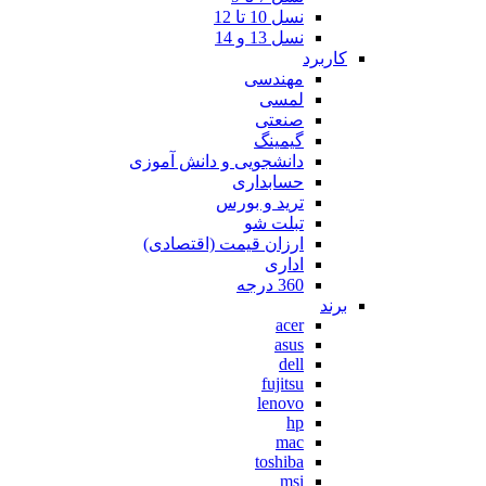
نسل 10 تا 12
نسل 13 و 14
کاربرد
مهندسی
لمسی
صنعتی
گیمینگ
دانشجویی و دانش آموزی
حسابداری
ترید و بورس
تبلت شو
ارزان قیمت (اقتصادی)
اداری
360 درجه
برند
acer
asus
dell
fujitsu
lenovo
hp
mac
toshiba
msi