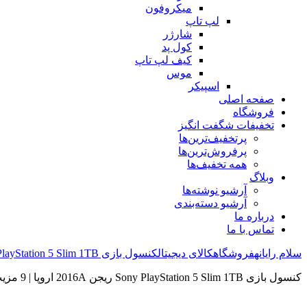
میکروفون
لپ تاپ
شارژر
کول پد
کیف لپ تاپ
موس
اسپیکر
صفحه اصلی
فروشگاه
تخفیفات شگفت انگیز
پرتخفیف‌ترین‌ها
پرفروش‌ترین‌ها
همه تخفیف‌ها
وبلاگ
آرشیو نوشته‌ها
آرشیو دسته‌بندی
درباره ما
تماس با ما
سلام رایانه
فروشگاه
کالای دیجیتال
کنسول بازی Sony PlayStation 5 Slim 1TB ریجن 2016A اروپا | 9 مزیت مهم PS5 Slim همراه دسته اضافی و هدست VR2
کنسول بازی Sony PlayStation 5 Slim 1TB ریجن 2016A اروپا | 9 مزیت مهم PS5 Slim همراه دسته اضافی و هدست VR2