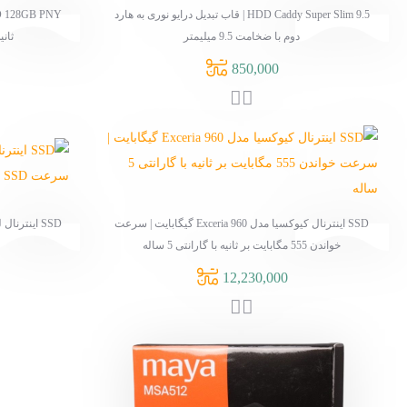
H | قاب تبدیل درایو نوری به هارد
SSD 128GB PNY استوک | سرعت خواندن 515 مگابایت بر
(1)
اینتل
ثانیه با کیفیت عالی و قیمت اقتصادی
(1)
دبلیو اس
6,250,000
(2)
سامسونگ
(1)
سونی
(1)
هویت
جنس بدنه
(1)
پلاستیکی
 اینترنال کیوکسیا مدل Exceria 960 گیگابایت | سرعت
SSD اینترنال لکسار NS100 512 گیگابایت استوک | سرعت
(2)
سیلیکون
SSD با قیمت اقتصادی
9,320,000