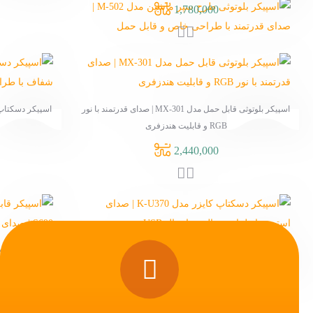
1,250,000
 بلوتوثی قابل حمل مدل MX-301 | صدای قدرتمند با نور
اسپیکر دسکتاپ کایزر مدل K-U320 | صدای شفاف با طراحی
جمع و جور و اتصال USB
1,640,000
پ کایزر مدل K-U370 | صدای استریو با طراحی
اسپیکر قابل حمل قوطی نوشابه ای مدل XP-S690 | صدای
شگفت‌انگیز در ابعاد یک قوطی نوشابه
785,000