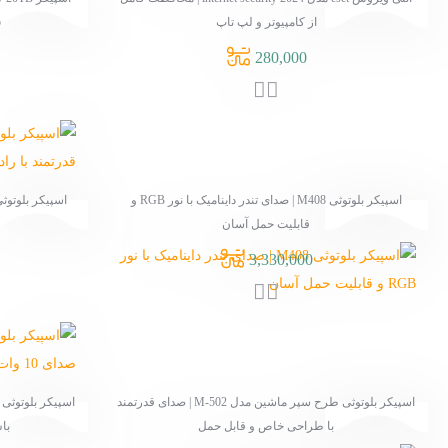
Mingo برای کامپیوتر و لپ تاپ
در انبار موجود نمی باشد
اسپیکر بلوتوثی M408 | صدای تندر داینامیک با نور RGB و
اسپیکر بلوتوثی Tablepro مدل G2 | صدای استریو قدرتمند با
رادیو FM و کارت حافظه
870,000
اسپیکر بلوتوثی طرح سپر ماشین مدل M-502 | صدای قدرتمند
اسپیکر بلوتوثی قابل حمل T&G مدل Tg-113 | صدای 10 وات و
مل
باس قدرتمند با طراحی ضد پاشش