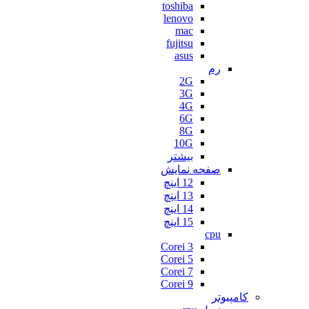
toshiba
lenovo
mac
fujitsu
asus
رم
2G
3G
4G
6G
8G
10G
بیشتر
صفحه نمایش
12 اینچ
13 اینچ
14 اینچ
15 اینچ
cpu
Corei 3
Corei 5
Corei 7
Corei 9
کامپیوتر