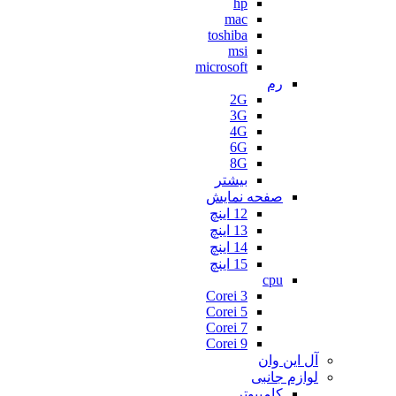
hp
mac
toshiba
msi
microsoft
رم
2G
3G
4G
6G
8G
بیشتر
صفحه نمایش
12 اینچ
13 اینچ
14 اینچ
15 اینچ
cpu
Corei 3
Corei 5
Corei 7
Corei 9
آل این وان
لوازم جانبی
کامپیوتر