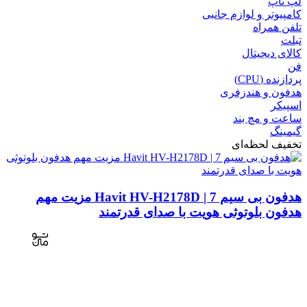
لپ تاپ
کامپیوتر و لوازم جانبی
تلفن همراه
تبلت
کالای دیجیتال
فن
پردازنده (CPU)
هدفون و هندزفری
اسپیکر
ساعت و مچ بند
گیمینگ
تخفیف لحظه‌ای
هدفون بی سیم Havit HV-H2178D | 7 مزیت مهم
هدفون بلوتوثی هویت با صدای قدرتمند