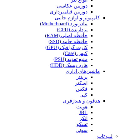
دوربین عکاسی
دوربین فیلمبرداری
کامپیوتر و لوازم جانبی
مادربورد (Motherboard)
پردازنده (CPU)
حافظه اصلی (RAM)
حافظه جامد (SSD)
کارت گرافیک (GPU)
کیس (Case)
منبع تغذیه (PSU)
هارد دیسک (HDD)
ماشین‌های اداری
پرینتر
اسکنر
فکس
کپی
هدفون و هندزفری
هویت
JBL
انکر
تسکو
سونی
لپ تاپ