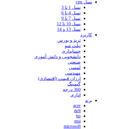
نسل cpu
نسل 1 تا 3
نسل 4 تا 6
نسل 7 تا 9
نسل 10 تا 12
نسل 13 و 14
کاربرد
ترید و بورس
تبلت شو
حسابداری
دانشجویی و دانش آموزی
صنعتی
لمسی
مهندسی
ارزان قیمت (اقتصادی)
گیمینگ
360 درجه
اداری
برند
acer
dell
hp
msi
microsoft