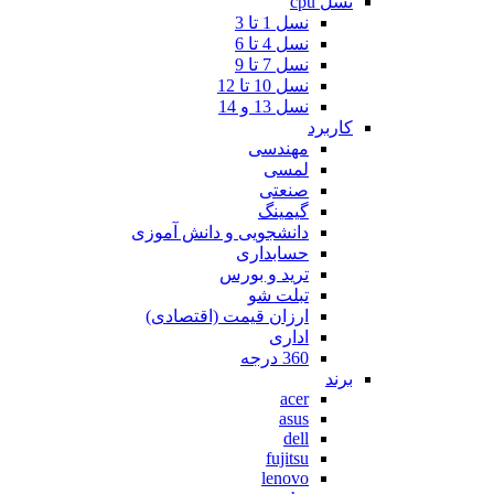
نسل cpu
نسل 1 تا 3
نسل 4 تا 6
نسل 7 تا 9
نسل 10 تا 12
نسل 13 و 14
کاربرد
مهندسی
لمسی
صنعتی
گیمینگ
دانشجویی و دانش آموزی
حسابداری
ترید و بورس
تبلت شو
ارزان قیمت (اقتصادی)
اداری
360 درجه
برند
acer
asus
dell
fujitsu
lenovo