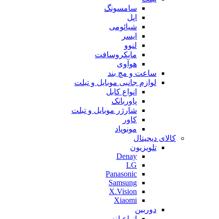
سامسونگ
اپل
شیائومی
ایسر
لنوو
مایکروسافت
هوآوی
ساعت و مچ بند
لوازم جانبی موبایل و تبلت
انواع کابل
پاوربانک
شارژر موبایل و تبلت
کاور
مونوپاد
کالای دیجیتال
تلویزیون
Denay
LG
Panasonic
Samsung
X.Vision
Xiaomi
دوربین
انواع لنز