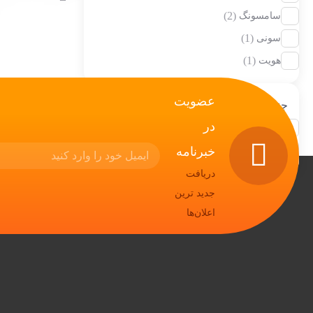
این
(2)
سامسونگ
محصول
(1)
سونی
دارای
(1)
هویت
انواع
مختلفی
عضویت
جنس بدنه
می
در
(1)
پلاستیکی
باشد.
(2)
سیلیکون
خبرنامه
گزینه
دریافت
ها
جدید ترین
ممکن
اعلان‌ها
است
در
صفحه
محصول