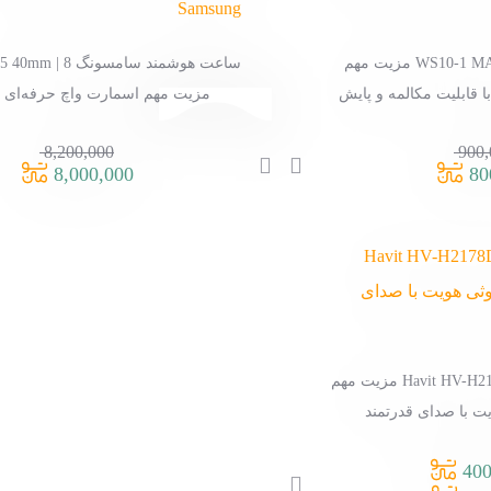
ساعت هوشمند WS10-1 MAX | 8 مزیت مهم
ساعت هوشمند سامسونگ
 قابلیت مکالمه و پایش
مزیت مهم اسمارت واچ حرفه‌ای Samsung
امت
8,200,000
900,
قیمت
8,000,000
80
قیمت
اصلی:
قیمت
900,000 تومان
قیمت
فعلی:
اصلی:
بود.
800,000 تومان.
فعلی:
000
8,000,000 تومان.
بود.
هدفون بی سیم Havit HV-H2178D | 7 مزیت مهم
ت با صدای قدرتمند
400