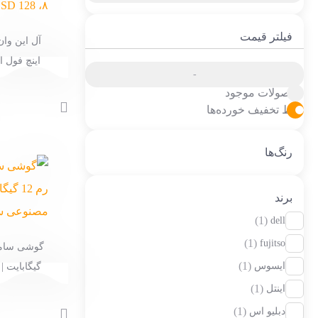
فیلتر قیمت
اینچ فول اچ دی، Core i5 نسل
حداقل
حداكثر
-
محصولات موجود
قیمت
قيمت
فقط تخفیف خورده‌ها
رنگ‌ها
برند
(1)
dell
(1)
fujitso
(1)
ایسوس
(1)
اینتل
(1)
دبلیو اس