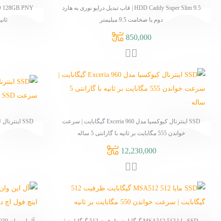
H | قاب تبدیل درایو نوری به هارد
SSD 128GB PNY استوک | سرعت خواندن 515 مگابایت بر
(1)
اینتل
ثانیه با کیفیت عالی و قیمت اقتصادی
(1)
دبلیو اس
6,250,000
(2)
سامسونگ
(1)
سونی
(1)
هویت
جنس بدنه
(1)
پلاستیکی
 اینترنال کیوکسیا مدل Exceria 960 گیگابایت | سرعت
SSD اینترنال لکسار NS100 512 گیگابایت استوک | سرعت
(2)
سیلیکون
SSD با قیمت اقتصادی
9,320,000