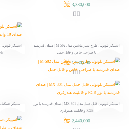
870,000
اسپیکر بلوتوثی طرح سپر ماشین مدل M-502 | صدای قدرتمند
اسپیکر بلوتوثی قابل حمل T&G مدل Tg-113 | صدای 10 وات و
مل
باس قدرتمند با طراحی ضد پاشش
1,250,000
 بلوتوثی قابل حمل مدل MX-301 | صدای قدرتمند با نور
اسپیکر دسکتاپ کایزر مدل K-U320 | صدای شفاف با طراحی
جمع و جور و اتصال USB
1,640,000