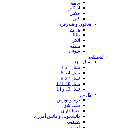
پرینتر
اسکنر
فکس
کپی
هدفون و هندزفری
هویت
JBL
انکر
تسکو
سونی
لپ تاپ
نسل cpu
نسل 1 تا 3
نسل 4 تا 6
نسل 7 تا 9
نسل 10 تا 12
نسل 13 و 14
کاربرد
ترید و بورس
تبلت شو
حسابداری
دانشجویی و دانش آموزی
صنعتی
لمسی