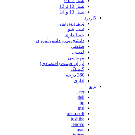
نسل 7 تا 9
نسل 10 تا 12
نسل 13 و 14
کاربرد
ترید و بورس
تبلت شو
حسابداری
دانشجویی و دانش آموزی
صنعتی
لمسی
مهندسی
ارزان قیمت (اقتصادی)
گیمینگ
360 درجه
اداری
برند
acer
dell
hp
msi
microsoft
toshiba
lenovo
mac