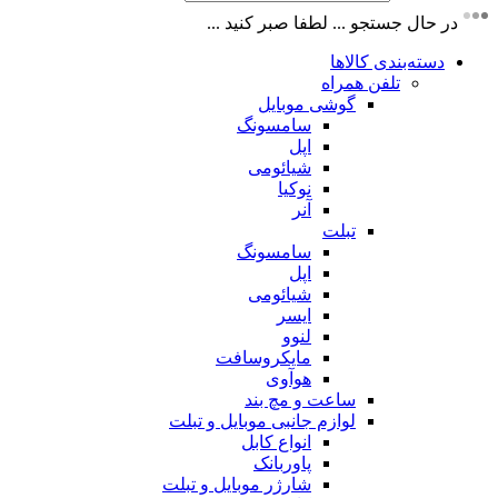
در حال جستجو ... لطفا صبر کنید ...
دسته‌بندی کالاها
تلفن همراه
گوشی موبایل
سامسونگ
اپل
شیائومی
نوکیا
آنر
تبلت
سامسونگ
اپل
شیائومی
ایسر
لنوو
مایکروسافت
هوآوی
ساعت و مچ بند
لوازم جانبی موبایل و تبلت
انواع کابل
پاوربانک
شارژر موبایل و تبلت