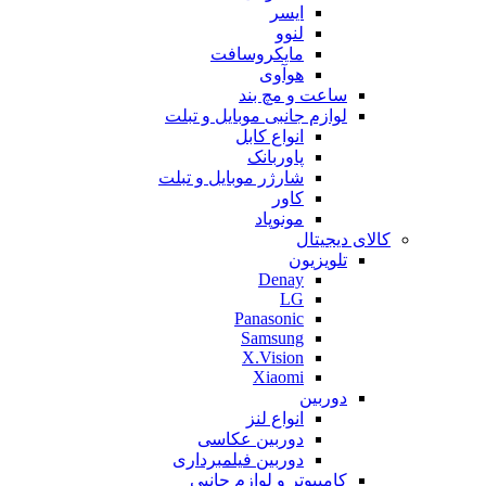
ایسر
لنوو
مایکروسافت
هوآوی
ساعت و مچ بند
لوازم جانبی موبایل و تبلت
انواع کابل
پاوربانک
شارژر موبایل و تبلت
کاور
مونوپاد
کالای دیجیتال
تلویزیون
Denay
LG
Panasonic
Samsung
X.Vision
Xiaomi
دوربین
انواع لنز
دوربین عکاسی
دوربین فیلمبرداری
کامپیوتر و لوازم جانبی