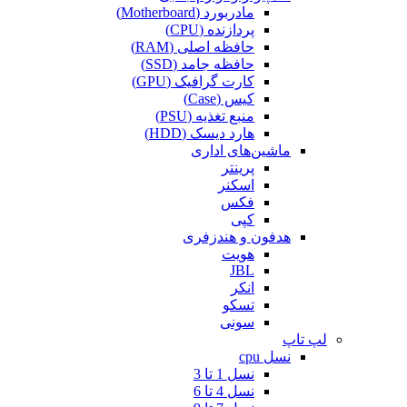
مادربورد (Motherboard)
پردازنده (CPU)
حافظه اصلی (RAM)
حافظه جامد (SSD)
کارت گرافیک (GPU)
کیس (Case)
منبع تغذیه (PSU)
هارد دیسک (HDD)
ماشین‌های اداری
پرینتر
اسکنر
فکس
کپی
هدفون و هندزفری
هویت
JBL
انکر
تسکو
سونی
لپ تاپ
نسل cpu
نسل 1 تا 3
نسل 4 تا 6