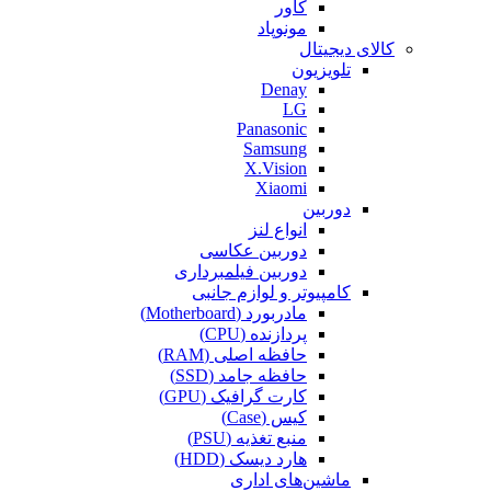
کاور
مونوپاد
کالای دیجیتال
تلویزیون
Denay
LG
Panasonic
Samsung
X.Vision
Xiaomi
دوربین
انواع لنز
دوربین عکاسی
دوربین فیلمبرداری
کامپیوتر و لوازم جانبی
مادربورد (Motherboard)
پردازنده (CPU)
حافظه اصلی (RAM)
حافظه جامد (SSD)
کارت گرافیک (GPU)
کیس (Case)
منبع تغذیه (PSU)
هارد دیسک (HDD)
ماشین‌های اداری