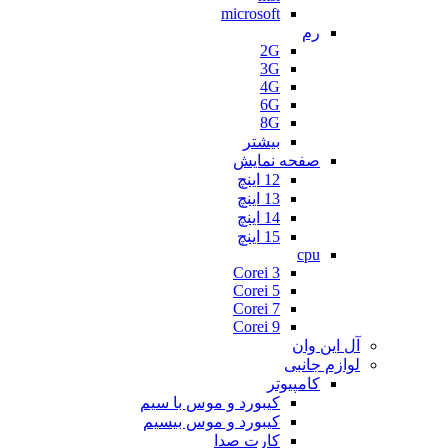
microsoft
رم
2G
3G
4G
6G
8G
بیشتر
صفحه نمایش
12 اینچ
13 اینچ
14 اینچ
15 اینچ
cpu
Corei 3
Corei 5
Corei 7
Corei 9
آل این وان
لوازم جانبی
کامپیوتر
کیبورد و موس با سیم
کیبورد و موس بیسیم
کارت صدا