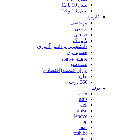
نسل 10 تا 12
نسل 13 و 14
کاربرد
مهندسی
لمسی
صنعتی
گیمینگ
دانشجویی و دانش آموزی
حسابداری
ترید و بورس
تبلت شو
ارزان قیمت (اقتصادی)
اداری
360 درجه
برند
acer
asus
dell
fujitsu
lenovo
hp
mac
toshiba
msi