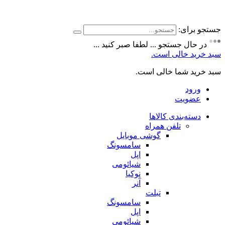
جستجو برای:
در حال جستجو ... لطفا صبر کنید ...
سبد خرید خالی است.
سبد خرید شما خالی است.
ورود
عضویت
دسته‌بندی کالاها
تلفن همراه
گوشی موبایل
سامسونگ
اپل
شیائومی
نوکیا
آنر
تبلت
سامسونگ
اپل
شیائومی