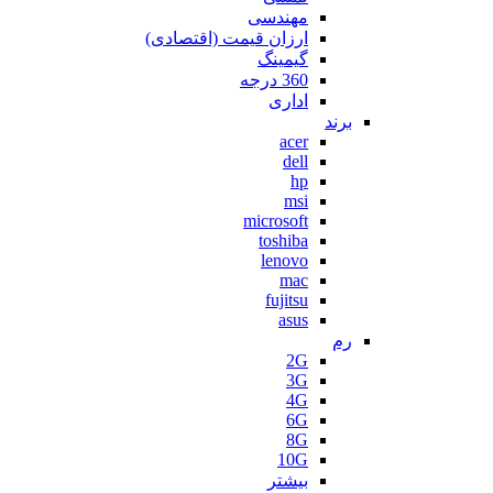
مهندسی
ارزان قیمت (اقتصادی)
گیمینگ
360 درجه
اداری
برند
acer
dell
hp
msi
microsoft
toshiba
lenovo
mac
fujitsu
asus
رم
2G
3G
4G
6G
8G
10G
بیشتر