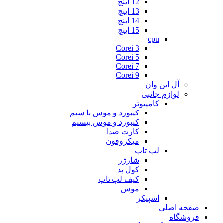
12 اینچ
13 اینچ
14 اینچ
15 اینچ
cpu
Corei 3
Corei 5
Corei 7
Corei 9
آل این وان
لوازم جانبی
کامپیوتر
کیبورد و موس با سیم
کیبورد و موس بیسیم
کارت صدا
میکروفون
لپ تاپ
شارژر
کول پد
کیف لپ تاپ
موس
اسپیکر
صفحه اصلی
فروشگاه