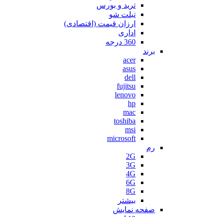
ترید و بورس
تبلت شو
ارزان قیمت (اقتصادی)
اداری
360 درجه
برند
acer
asus
dell
fujitsu
lenovo
hp
mac
toshiba
msi
microsoft
رم
2G
3G
4G
6G
8G
بیشتر
صفحه نمایش