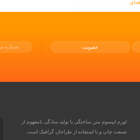
خرید لپ تاپ استوک Fujitsu Lifebook E5410 i7
نسل 10 | 7 مزیت مهم لپ تاپ ژاپنی سبک و
حرفه‌ای
62,000,000
لورم ایپسوم متن ساختگی با تولید سادگی نامفهوم از
صنعت چاپ و با استفاده از طراحان گرافیک است.