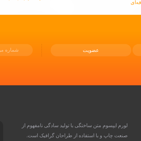
خرید لپ تاپ استوک Lenovo ThinkPad T460s i7
نسل 6 | 7 مزیت مهم لپ تاپ تجاری سبک و
لپ تاپ لمسی و 
حرفه‌ای
000,000
34,000,000
لورم ایپسوم متن ساختگی با تولید سادگی نامفهوم از
صنعت چاپ و با استفاده از طراحان گرافیک است.