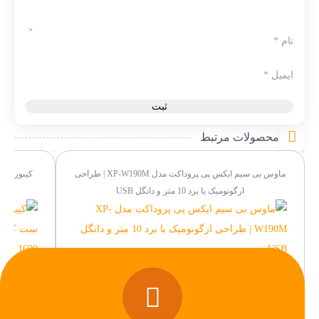
نام
*
ایمیل
*
محصولات مرتبط
ماوس بی سیم ایکس پی پروداکت مدل XP-W190M | طراحی
ارگونومیک با برد 10 متر و دانگل USB
سیم با ف
630,000
به علاقه‌مندی‌ها اضافه شد.