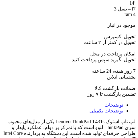
3
14′
|
i7 – نسل 3
7
ram 4
مزیت
مهم
موجود در انبار
برای
تحویل اکسپرس
کارهای
تحویل در کمتر از ۲ ساعت
اداری
و
امکان پرداخت در محل
دانشجویی
تحویل بگیرید سپس پرداخت کنید
عدد
7 روز هفته، 24 ساعته
پشتیبانی آنلاین
ضمانت بازگشت کالا
تضمین بازگشت تا ۷ روز
توضیحات
توضیحات تکمیلی
لپ تاپ استوک Lenovo ThinkPad T431s یکی از مدل‌های محبوب
سری ThinkPad لنوو است که با تمرکز بر دوام، عملکرد پایدار و
طراحی حرفه‌ای تولید شده است. این دستگاه به پردازنده Intel Core