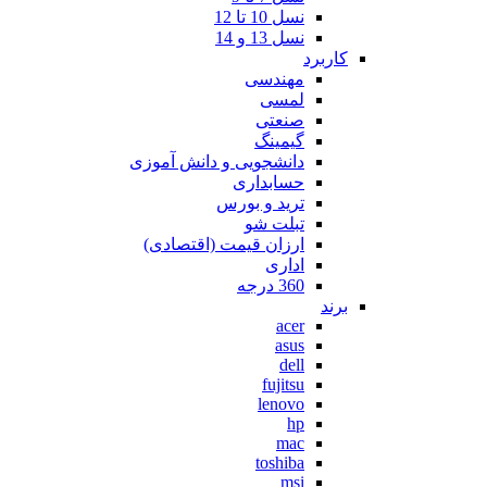
نسل 10 تا 12
نسل 13 و 14
کاربرد
مهندسی
لمسی
صنعتی
گیمینگ
دانشجویی و دانش آموزی
حسابداری
ترید و بورس
تبلت شو
ارزان قیمت (اقتصادی)
اداری
360 درجه
برند
acer
asus
dell
fujitsu
lenovo
hp
mac
toshiba
msi