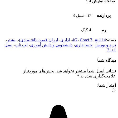
صفحه نمایش
14'
پردازنده
i7 – نسل 3
رم
4 گیگ
دسته:
14 اینچ
،
Corei 7
،
4G
،
اداری
،
ارزان قیمت (اقتصادی)
،
بیشتر
،
ترید و بورس
،
حسابداری
،
دانشجویی و دانش آموزی
،
لپ تاپ
،
نسل
1 تا 3
دیدگاه شما
نشانی ایمیل شما منتشر نخواهد شد.
بخش‌های موردنیاز
علامت‌گذاری شده‌اند
*
امتیاز شما: