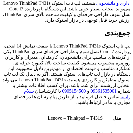
اداری و دانشجویی
هستید، لپ تاپ استوک Lenovo ThinkPad T431s
می‌تواند انتخاب بسیار خوبی باشد. این دستگاه با پردازنده Core i7
نسل سوم، طراحی حرفه‌ای و کیفیت ساخت بالای سری ThinkPad،
ارزش خرید قابل توجهی در بازار استوک دارد.
جمع‌بندی
لپ تاپ استوک Lenovo ThinkPad T431s با صفحه نمایش 14 اینچی،
پردازنده Core i7 نسل سوم و طراحی حرفه‌ای سری ThinkPad یکی
از گزینه‌های مناسب برای دانشجویان، کارمندان، مدیران و کاربران
روزمره محسوب می‌شود. کیفیت ساخت بالا، کیبورد حرفه‌ای،
عملکرد مناسب و قیمت اقتصادی از مهم‌ترین دلایل محبوبیت این
دستگاه در بازار لپ تاپ‌های استوک هستند. اگر به دنبال یک لپ تاپ
استوک مطمئن و کاربردی هستید، Lenovo ThinkPad T431s می‌تواند
انتخابی ارزشمند برای شما باشد. برای کسب اطلاعات بیشتر با
شماره
09361535001
و
0905154500
با کارشناسان
سلام
رایانه
تماس حاصل فرمایید یا از طریق پیام رسان ها در فضای
مجازی با ما در ارتباط باشید.
مدل
Lenovo – Thinkpad – T431S