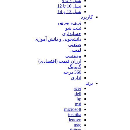
نسل 7 تا 9
نسل 10 تا 12
نسل 13 و 14
کاربرد
ترید و بورس
تبلت شو
حسابداری
دانشجویی و دانش آموزی
صنعتی
لمسی
مهندسی
ارزان قیمت (اقتصادی)
گیمینگ
360 درجه
اداری
برند
acer
dell
hp
msi
microsoft
toshiba
lenovo
mac