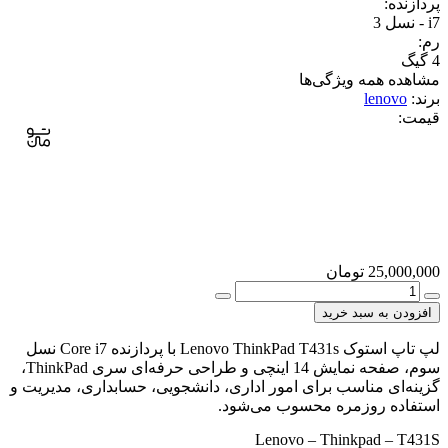
پردازنده:
i7 - نسل 3
رم:
4 گیگ
مشاهده همه ویژگی‌ها
برند:
lenovo
قیمت:
25,000,000
تومان
خرید
لپ
افزودن به سبد خرید
تاپ
استوک
لپ تاپ استوک Lenovo ThinkPad T431s با پردازنده Core i7 نسل
Lenovo
سوم، صفحه نمایش 14 اینچی و طراحی حرفه‌ای سری ThinkPad،
ThinkPad
گزینه‌ای مناسب برای امور اداری، دانشجویی، حسابداری، مدیریت و
T431s
استفاده روزمره محسوب می‌شود.
i7
نسل
Lenovo – Thinkpad – T431S