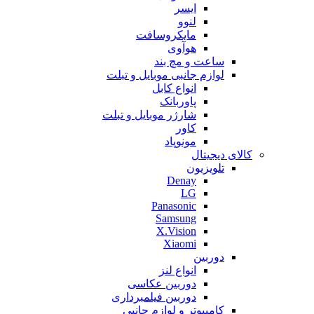
ایسر
لنوو
مایکروسافت
هوآوی
ساعت و مچ بند
لوازم جانبی موبایل و تبلت
انواع کابل
پاوربانک
شارژر موبایل و تبلت
کاور
مونوپاد
کالای دیجیتال
تلویزیون
Denay
LG
Panasonic
Samsung
X.Vision
Xiaomi
دوربین
انواع لنز
دوربین عکاسی
دوربین فیلمبرداری
کامپیوتر و لوازم جانبی