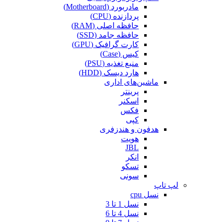
مادربورد (Motherboard)
پردازنده (CPU)
حافظه اصلی (RAM)
حافظه جامد (SSD)
کارت گرافیک (GPU)
کیس (Case)
منبع تغذیه (PSU)
هارد دیسک (HDD)
ماشین‌های اداری
پرینتر
اسکنر
فکس
کپی
هدفون و هندزفری
هویت
JBL
انکر
تسکو
سونی
لپ تاپ
نسل cpu
نسل 1 تا 3
نسل 4 تا 6