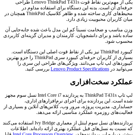
یکی از مهم‌ترین نقاط قوت Lenovo ThinkPad T431s طراحی
حرفه‌ای آن است. بدنه این دستگاه برای استفاده مداوم در
محیط‌های کاری ساخته شده و ظاهر کلاسیک ThinkPad همچنان در
میان کاربران محبوبیت زیادی دارد.
وزن مناسب و ضخامت نسبتاً کم این مدل باعث شده جابه‌جایی آن
ساده باشد و برای دانشجویان، کارمندان و مدیران گزینه‌ای کاربردی
محسوب شود.
کیبورد ThinkPad نیز یکی از نقاط قوت اصلی این دستگاه است.
بسیاری از کاربران حرفه‌ای کیبورد سری ThinkPad را جزو بهترین
کیبوردهای لپ تاپ می‌دانند. ویژگی‌های طراحی این سری را
می‌توانید در
Lenovo Product Specifications
بررسی کنید.
عملکرد سخت‌افزاری
لپ تاپ ThinkPad T431s به پردازنده Intel Core i7 نسل سوم مجهز
شده است. این پردازنده برای اجرای نرم‌افزارهای اداری،
حسابداری، مدیریت پروژه، مرور وب، کلاس‌های آنلاین و بسیاری از
فعالیت‌های روزمره عملکرد مناسبی ارائه می‌دهد.
پردازنده‌های نسل سوم اینتل از معماری Ivy Bridge استفاده می‌کنند
که نسبت به نسل‌های قبل عملکرد بهتری ارائه داده‌اند. اطلاعات
بیشتر درباره این پردازنده‌ها در
Intel Core Processors Overview
قابل