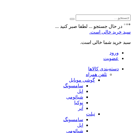
جستجو
برای:
در حال جستجو ... لطفا صبر کنید ...
سبد خرید خالی است.
سبد خرید شما خالی است.
ورود
عضویت
دسته‌بندی کالاها
تلفن همراه
گوشی موبایل
سامسونگ
اپل
شیائومی
نوکیا
آنر
تبلت
سامسونگ
اپل
شیائومی