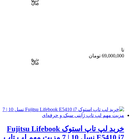
تا
69,000,000
تومان
این
محصول
دارای
انواع
خرید لپ تاپ استوک Fujitsu Lifebook
مختلفی
E5410 i7 نسل 10 | 7 مزیت مهم لپ تاپ
می