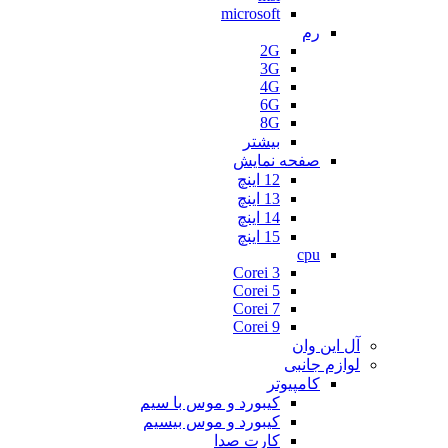
microsoft
رم
2G
3G
4G
6G
8G
بیشتر
صفحه نمایش
12 اینچ
13 اینچ
14 اینچ
15 اینچ
cpu
Corei 3
Corei 5
Corei 7
Corei 9
آل این وان
لوازم جانبی
کامپیوتر
کیبورد و موس با سیم
کیبورد و موس بیسیم
کارت صدا