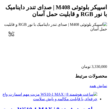
اسپیکر بلوتوثی M408 | صدای تندر داینامیک
ل آسان
3,
تومان
ات مرتبط
همه