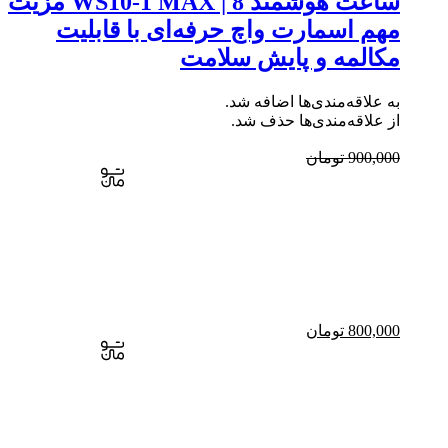
ساعت هوشمند WS10-1 MAX | 8 مزیت
هم اسمارت واچ حرفه‌ای با قابلیت
کالمه و پایش سلامت
ه علاقه‌مندی‌ها اضافه شد.
ز علاقه‌مندی‌ها حذف شد.
900,00
تومان
یمت
800,00
تومان
صلی:
این
قیمت
900,000 تومان
فعلی:
محصول
ود.
دارای
800,000 تومان.
انواع
مختلفی
می