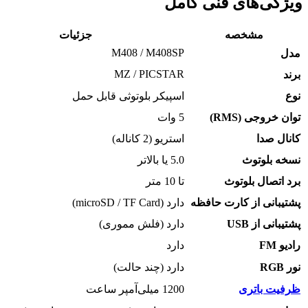
ی‌های فنی کامل
مشخصه
جزئیات
M408 / M408SP
MZ / PICSTAR
اسپیکر بلوتوثی قابل حمل
جی (RMS)
5 وات
صدا
استریو (2 کاناله)
لوتوث
5.0 یا بالاتر
صال بلوتوث
تا 10 متر
نی از کارت حافظه
دارد (microSD / TF Card)
 از USB
دارد (فلش مموری)
دارد
دارد (چند حالت)
 باتری
1200 میلی‌آمپر ساعت