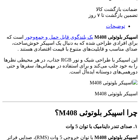
بازگشت کالا
زگشت تا ۷ روز
وضیحات
وتوثی M408
یک بلندگوی قابل حمل و جمع‌وجور
است که
فرادی طراحی شده که به دنبال یک اسپیکر خوش‌ساخت،
ناسب و قابلیت‌های متنوع با قیمت اقتصادی هستند
.
این اسپیکر با طراحی شیک و نور RGB جذاب، در هر محیطی نظرها
ود جلب می‌کند و برای استفاده در مهمانی‌ها، سفرها و حتی
های دوستانه ایده‌آل است.
وتوثی M408
پیکر بلوتوثی M408؟
وتوثی M408
با توان خروجی 5 وات (RMS)، صدایی فراتر