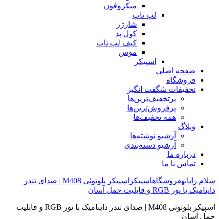
میکروفون
لپ تاپ
شارژر
کول پد
کیف لپ تاپ
موس
اسپیکر
فحه اصلی
روشگاه
خفیفات شگفت انگیز
پرتخفیف‌ترین‌ها
پرفروش‌ترین‌ها
همه تخفیف‌ها
بلاگ
آرشیو نوشته‌ها
آرشیو دسته‌بندی
رباره ما
ماس با ما
یانه
فروشگاه
اسپیکر
اسپیکر بلوتوثی M408 | صدای تندر
RG و قابلیت حمل آسان
اسپیکر بلوتوثی M408 | صدای تندر داینامیک با نور RGB و قابلیت
سان