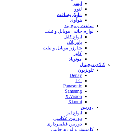
ایسر
لنوو
مایکروسافت
هوآوی
ساعت و مچ بند
لوازم جانبی موبایل و تبلت
انواع کابل
پاوربانک
شارژر موبایل و تبلت
کاور
مونوپاد
کالای دیجیتال
تلویزیون
Denay
LG
Panasonic
Samsung
X.Vision
Xiaomi
دوربین
انواع لنز
دوربین عکاسی
دوربین فیلمبرداری
کامپیوتر و لوازم جانبی