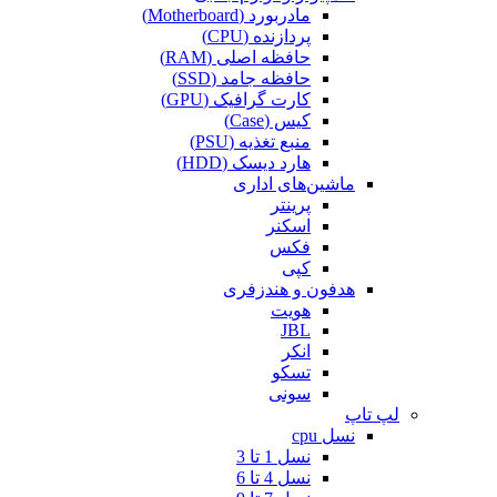
مادربورد (Motherboard)
پردازنده (CPU)
حافظه اصلی (RAM)
حافظه جامد (SSD)
کارت گرافیک (GPU)
کیس (Case)
منبع تغذیه (PSU)
هارد دیسک (HDD)
ماشین‌های اداری
پرینتر
اسکنر
فکس
کپی
هدفون و هندزفری
هویت
JBL
انکر
تسکو
سونی
لپ تاپ
نسل cpu
نسل 1 تا 3
نسل 4 تا 6