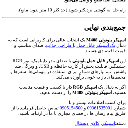
 گوشی نزدیکتر شوید (حداکثر 10 متر بدون مانع).
ندی نهایی
وتوثی M408
یک انتخاب عالی برای کاربرانی است که به
ک اسپیکر قابل حمل با طراحی جذاب
، صدای مناسب و
قتصادی هستند.
یکر قابل حمل بلوتوثی
با صدای تندر داینامیک، نور RGB
چشمگیر، قابلیت پخش از کارت حافظه و USB، و ویژگی ضد
، نیازهای شما را برای استفاده در مهمانی‌ها، سفرها و
ی باز به خوبی برآورده می‌کند.
دنبال یک
اسپیکر RGB دار
با کیفیت و قیمت مناسب
اسپیکر بلوتوثی M408
را از دست ندهید.
سب اطلاعات بیشتر و با
09361535001
و
0905154500
تماس حاصل فرمایید یا از
ام رسان ها در فضای مجازی با ما در ارتباط باشید.
سپیکر
،
کالای دیجیتال