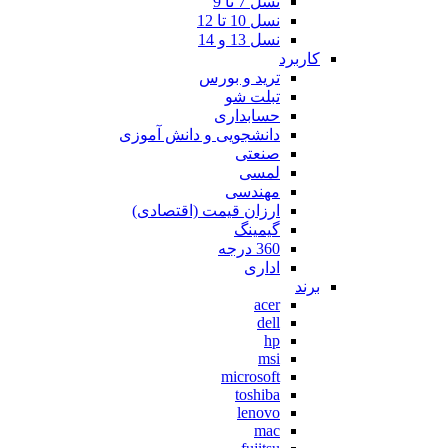
نسل 7 تا 9
نسل 10 تا 12
نسل 13 و 14
کاربرد
ترید و بورس
تبلت شو
حسابداری
دانشجویی و دانش آموزی
صنعتی
لمسی
مهندسی
ارزان قیمت (اقتصادی)
گیمینگ
360 درجه
اداری
برند
acer
dell
hp
msi
microsoft
toshiba
lenovo
mac