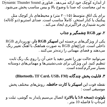
زه کوچک خود ارائه می‌دهد
. فناوری Dynamic Thunder Sound
 معناست که صدا با وضوح بالا و بیس مناسب پخش می‌شود.
برای یک اتاق متوسط (۱۵-۲۰ متر) و محیط‌های باز کوچک مثل
یا کنار استخر، کاملاً مناسب است. صدای استریو (دو کاناله)
نیداری فراگیرتری ایجاد می‌کند
.
 ویژگی‌های برجسته این
اسپیکر RGB دار
، نورپردازی RGB
داخلی است. چراغ‌های RGB به صورت هماهنگ با آهنگ تغییر رنگ
 و فضای مهمانی را زنده‌تر می‌کنند
.
ید حالت نور را تغییر دهید یا حتی آن را روی یک رنگ ثابت
نید. این ویژگی برای شب‌نشینی‌ها و مهمانی‌های دوستانه
سرگرم‌کننده است.
وت این
اسپیکر با کارت حافظه
، روش‌های مختلف پخش
ی است
:
5.0 یا بالاتر):
اتصال بی‌سیم پایدار به گوشی، تبلت و
 فاصله 10 متر
.