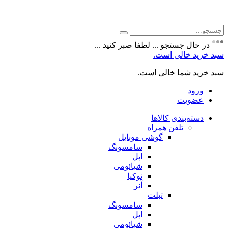
حال جستجو ... لطفا صبر کنید ...
ید خالی است.
ید شما خالی است.
رود
ضویت
سته‌بندی کالاها
تلفن همراه
گوشی موبایل
سامسونگ
اپل
شیائومی
نوکیا
آنر
تبلت
سامسونگ
اپل
شیائومی