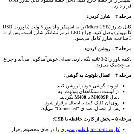
اسپیکر را از جعبه خارج کنید. داخل جعبه معمولاً کابل شارژ USB
رد
.
:
کابل شارژ (Micro USB) را به اسپیکر و آداپتور 5 ولت (یا پورت USB
کامپیوتر) وصل کنید. چراغ LED قرمز نشانگر شارژ است. پس از 2-
:
دکمه پاور را 2-3 ثانیه نگه دارید. صدای خوش‌آمدگویی می‌آید و چراغ
مک می‌زند.
ی:
لوتوث گوشی خود را روشن کنید.
ر لیست دستگاه‌های بلوتوث، به
نبال
M408SP
یا
M408
بگردید.
وی آن کلیک کنید تا اتصال برقرار شود.
س از اتصال، صدای “Connected” می‌آید.
U:
رت microSD یا فلش مموری
را در جای مخصوص قرار