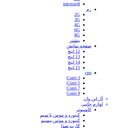
microsoft
رم
2G
3G
4G
6G
8G
بیشتر
صفحه نمایش
12 اینچ
13 اینچ
14 اینچ
15 اینچ
cpu
Corei 3
Corei 5
Corei 7
Corei 9
آل این وان
لوازم جانبی
کامپیوتر
کیبورد و موس با سیم
کیبورد و موس بیسیم
کارت صدا