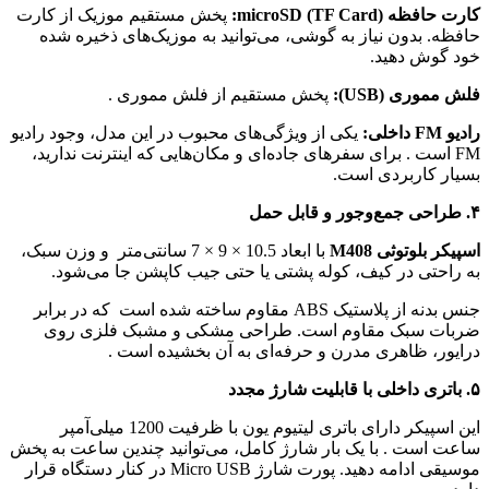
microSD (TF ):
پخش مستقیم موزیک از کارت
بدون نیاز به گوشی، می‌توانید به موزیک‌های ذخیره شده
ش دهید.
ی (USB):
پخش مستقیم از فلش مموری
.
یکی از ویژگی‌های محبوب در این مدل، وجود رادیو
. برای سفرهای جاده‌ای و مکان‌هایی که اینترنت ندارید،
کاربردی است.
وتوثی M408
با ابعاد 10.5 × 9 × 7 سانتی‌متر
و وزن سبک،
تی در کیف، کوله پشتی یا حتی جیب کاپشن جا می‌شود.
استیک ABS مقاوم ساخته شده است
که در برابر
سبک مقاوم است. طراحی مشکی و مشبک فلزی روی
، ظاهری مدرن و حرفه‌ای به آن بخشیده است
.
این اسپیکر دارای باتری لیتیوم یون با ظرفیت 1200 میلی‌آمپر
است
. با یک بار شارژ کامل، می‌توانید چندین ساعت به پخش
موسیقی ادامه دهید. پورت شارژ Micro USB در کنار دستگاه قرار