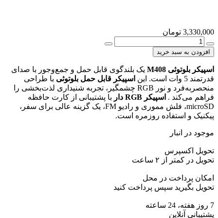
3,
تومان
کر
وثی
 به سبد خرید
M
وتوثی M408
یک بلندگوی قابل حمل و جمع‌وجور با صدای
ی
 این
اسپیکر قابل حمل بلوتوثی
با طراحی
منحصر‌به‌فرد و نور RGB چشمگیر، تجربه شنیداری لذت‌بخشی را
امیک
می‌کند
.
اسپیکر RGB دار
با پشتیبانی از کارت حافظه
microSD، فلش مموری و رادیو FM، یک گزینه عالی برای سفر،
 و استفاده روزمره است.
ر انبار
یت
اکسپرس
ن
کمتر از ۲ ساعت
پرداخت در محل
بگیرید سپس پرداخت کنید
ی آنلاین