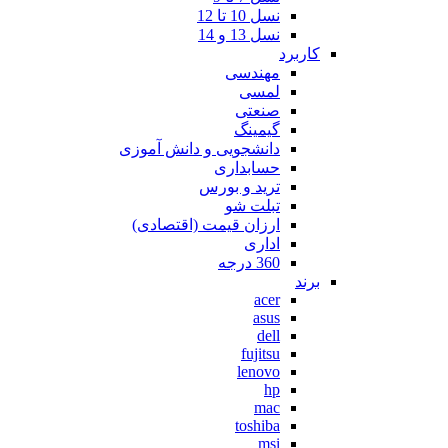
نسل 10 تا 12
نسل 13 و 14
کاربرد
مهندسی
لمسی
صنعتی
گیمینگ
دانشجویی و دانش آموزی
حسابداری
ترید و بورس
تبلت شو
ارزان قیمت (اقتصادی)
اداری
360 درجه
برند
acer
asus
dell
fujitsu
lenovo
hp
mac
toshiba
msi