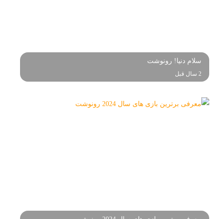
سلام دنیا! رونوشت
2 سال قبل