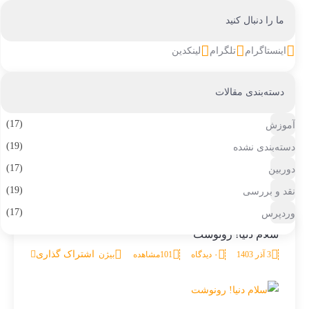
ما را دنبال کنید
اینستاگرام
تلگرام
لینکدین
دسته‌بندی مقالات
(17)
آموزش
(19)
دسته‌بندی نشده
(17)
دوربین
سلام رایانه
بلاگ
آموزش
سلام دنیا! رونوشت
(19)
نقد و بررسی
(17)
وردپرس
سلام دنیا! رونوشت
اشتراک گذاری
3 آذر 1403
۰ دیدگاه
101
مشاهده
بیژن