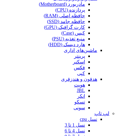
مادربورد (Motherboard)
پردازنده (CPU)
حافظه اصلی (RAM)
حافظه جامد (SSD)
کارت گرافیک (GPU)
کیس (Case)
منبع تغذیه (PSU)
هارد دیسک (HDD)
ماشین‌های اداری
پرینتر
اسکنر
فکس
کپی
هدفون و هندزفری
هویت
JBL
انکر
تسکو
سونی
لپ تاپ
نسل cpu
نسل 1 تا 3
نسل 4 تا 6