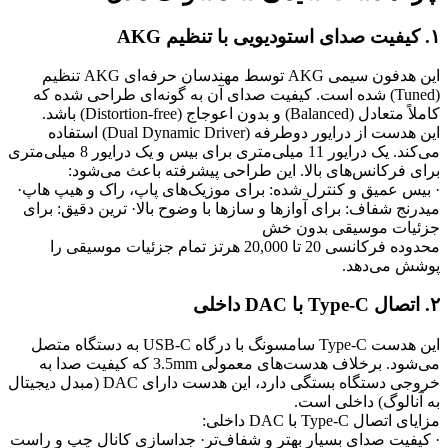
۱. کیفیت صدای استودیویی با تنظیم AKG
این هدفون سیمی AKG توسط مهندسان حرفه‌ای AKG تنظیم
(Tuned) شده است. کیفیت صدای آن به گونه‌ای طراحی شده که
کاملاً متعادل (Balanced) و بدون اعوجاج (Distortion-free) باشد.
این هدست از درایور دوطرفه (Dual Dynamic Driver) استفاده
می‌کند. یک درایور 11 میلی‌متری برای بیس و یک درایور 8 میلی‌متری
برای فرکانس‌های بالا. این طراحی پیشرفته باعث می‌شود:
· بیس عمیق و کنترل شده: برای موزیک‌های پاپ، راک و هیپ هاپ
·
میدرنج شفاف: برای آوازها و سازها با وضوح بالا
· ترین دقیق: برای
جزئیات موسیقی بدون خش
محدوده فرکانسی 20 تا 20,000 هرتز تمام جزئیات موسیقی را
پوشش می‌دهد.
۲. اتصال Type-C با DAC داخلی
این هدست Type-C سامسونگ با درگاه USB-C به دستگاه متصل
می‌شود. برخلاف هدست‌های معمولی 3.5mm که کیفیت صدا به
خروجی دستگاه بستگی دارد، این هدست دارای DAC (مبدل دیجیتال
به آنالوگ) داخلی است.
مزایای اتصال Type-C با DAC داخلی:
· کیفیت صدای بسیار بهتر و شفاف‌تر
· جداسازی کانال چپ و راست