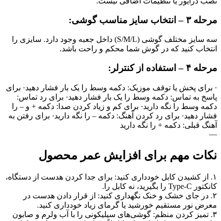
نصب درایور یا تنظیمات اضافی نیست.
مرحله ۳ – انتخاب سایز مناسب گوشی:
سه سایز مختلف گوشی (S/M/L) داخل جعبه وجود دارد. سایزی را
انتخاب کنید که در گوش شما محکم و راحت باشد.
مرحله ۴ – استفاده از کنترلر:
· برای پخش یا توقف موزیک: دکمه وسط را یک بار فشار دهید
· برای
پاسخ به تماس: دکمه وسط را یک بار فشار دهید
· برای رد تماس:
دکمه وسط را نگه دارید
· برای کم و زیاد کردن صدا: دکمه + و – را
فشار دهید
· برای رد کردن آهنگ: دکمه – را نگه دارید
· برای رفتن به
آهنگ قبلی: دکمه + را نگه دارید
—
نکات مهم برای افزایش عمر محصول
۱. از کشیدن کابل خودداری کنید: برای جدا کردن هدست از دستگاه،
کانکتور Type-C را بگیرید، نه کابل را.
۲. در جای خشک و خنک نگهداری کنید: از قرار دادن هدست در
معرض نور مستقیم خورشید یا گرمای زیاد خودداری کنید.
۳. تمیز کردن منظم: گوشی‌های سیلیکونی را با آب ولرم و صابون