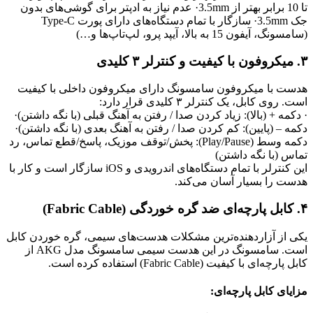
تا 10 برابر بهتر از 3.5mm
· عدم نیاز به ادپتر برای گوشی‌های بدون
جک 3.5mm
· سازگار با تمام دستگاه‌های دارای پورت Type-C
(سامسونگ، آیفون 15 به بالا، آیپد پرو، لپ‌تاپ‌ها و…)
۳. میکروفون با کیفیت و کنترلر ۳ کلیدی
هدست با میکروفون سامسونگ دارای میکروفون داخلی با کیفیت
است. روی کابل، یک کنترلر ۳ کلیدی قرار دارد:
· دکمه + (بالا): زیاد کردن صدا / رفتن به آهنگ قبلی (با نگه داشتن)
·
دکمه – (پایین): کم کردن صدا / رفتن به آهنگ بعدی (با نگه داشتن)
·
دکمه وسط (Play/Pause): پخش/توقف موزیک، پاسخ/قطع تماس، رد
تماس (با نگه داشتن)
این کنترلر با تمام دستگاه‌های اندرویدی و iOS سازگار است و کار با
هدست را بسیار آسان می‌کند.
۴. کابل پارچه‌ای ضد گره خوردگی (Fabric Cable)
یکی از آزاردهنده‌ترین مشکلات هدست‌های سیمی، گره خوردن کابل
است. سامسونگ در این هدست سیمی سامسونگ مدل AKG از
کابل پارچه‌ای با کیفیت (Fabric Cable) استفاده کرده است.
مزا
یای کابل پارچه‌ای: