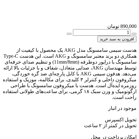
890,000
تومان
هدست
سیمی
افزودن به سبد خرید
سامسونگ
مدل
هدست سیمی سامسونگ مدل AKG یک محصول با کیفیت از
AKG
همکاری دو برند معتبر سامسونگ و AKG است. این هدست Type-C
|
سامسونگ با درایور دوطرفه (11mm/8mm) و تنظیم صدای حرفه‌ای
صدای
توسط مهندسان AKG، صدایی متعادل، شفاف و با جزئیات بالا ارائه
استودیویی
می‌دهد. هدفون سیمی AKG با کابل پارچه‌ای ضد گره خوردگی،
با
میکروفون داخلی و کنترلر ۳ کلیدی، برای مکالمه، موزیک و استفاده
تنظیم
روزمره ایده‌آل است. هدست با میکروفون سامسونگ با طراحی
حرفه‌ای
ارگونومیک و وزن سبک ۱۸ گرمی، برای ساعت‌های طولانی استفاده
AKG
راحت است.
و
اتصال
موجود در انبار
Type-
C
تحویل اکسپرس
عدد
تحویل در کمتر از ۲ ساعت
امکان پرداخت در محل