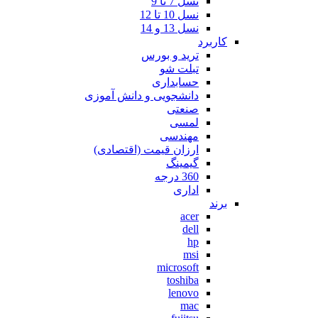
نسل 7 تا 9
نسل 10 تا 12
نسل 13 و 14
کاربرد
ترید و بورس
تبلت شو
حسابداری
دانشجویی و دانش آموزی
صنعتی
لمسی
مهندسی
ارزان قیمت (اقتصادی)
گیمینگ
360 درجه
اداری
برند
acer
dell
hp
msi
microsoft
toshiba
lenovo
mac