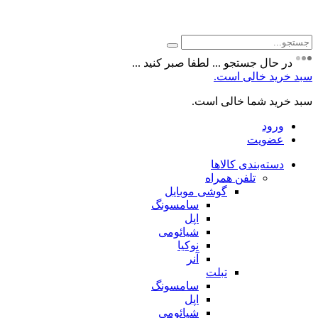
جستجو
برای:
در حال جستجو ... لطفا صبر کنید ...
سبد خرید خالی است.
سبد خرید شما خالی است.
ورود
عضویت
دسته‌بندی کالاها
تلفن همراه
گوشی موبایل
سامسونگ
اپل
شیائومی
نوکیا
آنر
تبلت
سامسونگ
اپل
شیائومی