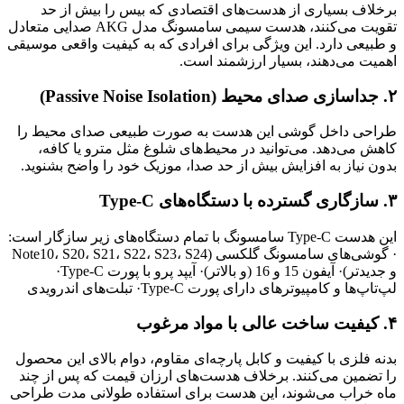
برخلاف بسیاری از هدست‌های اقتصادی که بیس را بیش از حد
تقویت می‌کنند، هدست سیمی سامسونگ مدل AKG صدایی متعادل
و طبیعی دارد. این ویژگی برای افرادی که به کیفیت واقعی موسیقی
اهمیت می‌دهند، بسیار ارزشمند است.
۲. جداسازی صدای محیط (Passive Noise Isolation)
طراحی داخل گوشی این هدست به صورت طبیعی صدای محیط را
کاهش می‌دهد. می‌توانید در محیط‌های شلوغ مثل مترو یا کافه،
بدون نیاز به افزایش بیش از حد صدا، موزیک خود را واضح بشنوید.
۳. سازگاری گسترده با دستگاه‌های Type-C
این هدست Type-C سامسونگ با تمام دستگاه‌های زیر سازگار است:
· گوشی‌های سامسونگ گلکسی (Note10، S20، S21، S22، S23، S24
و جدیدتر)
· آیفون 15 و 16 (و بالاتر)
· آیپد پرو با پورت Type-C
·
لپ‌تاپ‌ها و کامپیوترهای دارای پورت Type-C
· تبلت‌های اندرویدی
۴. کیفیت ساخت عالی با مواد مرغوب
بدنه فلزی با کیفیت و کابل پارچه‌ای مقاوم، دوام بالای این محصول
را تضمین می‌کنند. برخلاف هدست‌های ارزان قیمت که پس از چند
ماه خراب می‌شوند، این هدست برای استفاده طولانی مدت طراحی