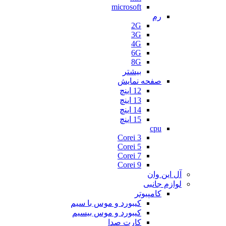
microsoft
رم
2G
3G
4G
6G
8G
بیشتر
صفحه نمایش
12 اینچ
13 اینچ
14 اینچ
15 اینچ
cpu
Corei 3
Corei 5
Corei 7
Corei 9
آل این وان
لوازم جانبی
کامپیوتر
کیبورد و موس با سیم
کیبورد و موس بیسیم
کارت صدا