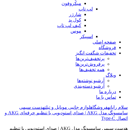
میکروفون
لپ تاپ
شارژر
کول پد
کیف لپ تاپ
موس
اسپیکر
صفحه اصلی
فروشگاه
تخفیفات شگفت انگیز
پرتخفیف‌ترین‌ها
پرفروش‌ترین‌ها
همه تخفیف‌ها
وبلاگ
آرشیو نوشته‌ها
آرشیو دسته‌بندی
درباره ما
تماس با ما
سلام رایانه
فروشگاه
لوازم جانبی موبایل و تبلت
هدست سیمی
سامسونگ مدل AKG | صدای استودیویی با تنظیم حرفه‌ای AKG و
اتصال Type-C
هدست سیمی سامسونگ مدل AKG | صدای استودیویی با تنظیم