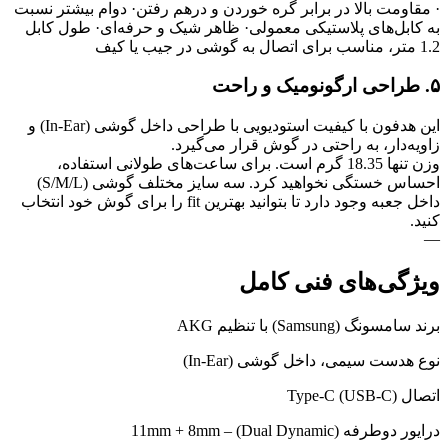
· مقاومت بالا در برابر گره خوردن و درهم رفتن
· دوام بیشتر نسبت
به کابل‌های پلاستیکی معمولی
· ظاهر شیک و حرفه‌ای
· طول کابل
1.2 متر، مناسب برای اتصال به گوشی در جیب یا کیف
۵. طراحی ارگونومیک و راحت
این هدفون با کیفیت استودیویی با طراحی داخل گوشی (In-Ear) و
زاویه‌دار، به راحتی در گوش قرار می‌گیرد.
وزن تنها 18.35 گرم است. برای ساعت‌های طولانی استفاده،
احساس خستگی نخواهید کرد. سه سایز مختلف گوشی (S/M/L)
داخل جعبه وجود دارد تا بتوانید بهترین fit را برای گوش خود انتخاب
کنید.
—
ویژگی‌های فنی کامل
برند سامسونگ (Samsung) با تنظیم AKG
نوع هدست سیمی، داخل گوشی (In-Ear)
اتصال Type-C (USB-C)
درایور دوطرفه (Dual Dynamic) – 11mm + 8mm