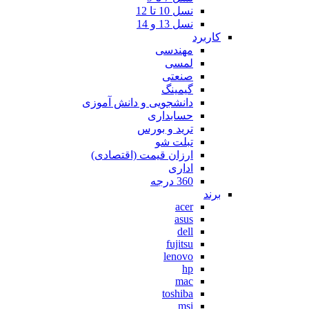
نسل 10 تا 12
نسل 13 و 14
کاربرد
مهندسی
لمسی
صنعتی
گیمینگ
دانشجویی و دانش آموزی
حسابداری
ترید و بورس
تبلت شو
ارزان قیمت (اقتصادی)
اداری
360 درجه
برند
acer
asus
dell
fujitsu
lenovo
hp
mac
toshiba
msi