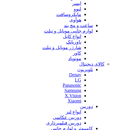
ایسر
لنوو
مایکروسافت
هوآوی
ساعت و مچ بند
لوازم جانبی موبایل و تبلت
انواع کابل
پاوربانک
شارژر موبایل و تبلت
کاور
مونوپاد
کالای دیجیتال
تلویزیون
Denay
LG
Panasonic
Samsung
X.Vision
Xiaomi
دوربین
انواع لنز
دوربین عکاسی
دوربین فیلمبرداری
کامپیوتر و لوازم جانبی